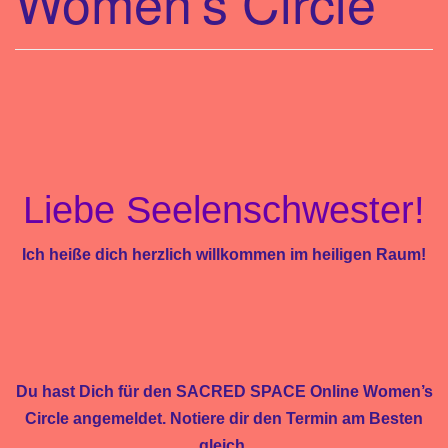
Women’s Circle
a
t
i
o
n
Liebe Seelenschwester!
Ich heiße dich herzlich willkommen im heiligen Raum!
Du hast Dich für den SACRED SPACE Online Women’s
Circle angemeldet. Notiere dir den Termin am Besten
gleich.